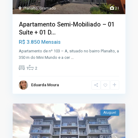
Planalto
,
Gramado
21
Apartamento Semi-Mobiliado – 01
Suíte + 01 D...
R$ 3.850
Mensais
Apartamento de nº 103 – A, situado no bairro Planalto, a
350 m do Mini Mundo e a cer
...
1
2
Eduarda Moura
Aluguel