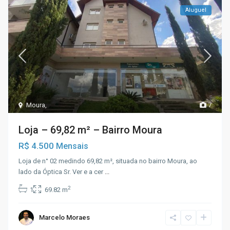
Aluguel
Moura
,
7
Loja – 69,82 m² – Bairro Moura
R$ 4.500
Mensais
Loja de n° 02 medindo 69,82 m², situada no bairro Moura, ao
lado da Óptica Sr. Ver e a cer
...
2
1
69.82 m
Marcelo Moraes