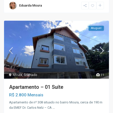
Eduarda Moura
Aluguel
Moura
,
Gramado
11
Apartamento – 01 Suíte
R$ 2.800
Mensais
Apartamento de nº 308 situado no bairro Moura, cerca de 190 m
da EMEF Dr. Carlos Nelz – CA
...