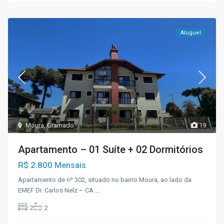
Aluguel
Moura
,
Gramado
19
Apartamento – 01 Suíte + 02 Dormitórios
R$ 2.800
Mensais
Apartamento de nº 302, situado no bairro Moura, ao lado da
EMEF Dr. Carlos Nelz – CA
...
2
2