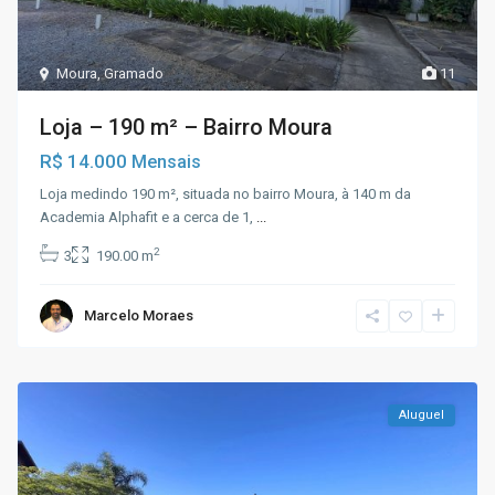
Moura
,
Gramado
11
Loja – 190 m² – Bairro Moura
R$ 14.000
Mensais
Loja medindo 190 m², situada no bairro Moura, à 140 m da
Academia Alphafit e a cerca de 1,
...
2
3
190.00 m
Marcelo Moraes
Aluguel