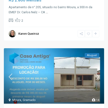
R$ 2.800
Mensais
Apartamento de n° 205, situado no bairro Moura, a 300 m da
EMEF Dr. Carlos Nelz – CA
...
1
2
Karen Queiroz
Aluguel
Moura
,
Gramado
14