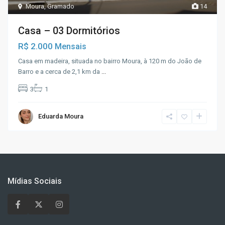
Moura
,
Gramado
14
Casa – 03 Dormitórios
R$ 2.000
Mensais
Casa em madeira, situada no bairro Moura, à 120 m do João de
Barro e a cerca de 2,1 km da
...
3
1
Eduarda Moura
Mídias Sociais