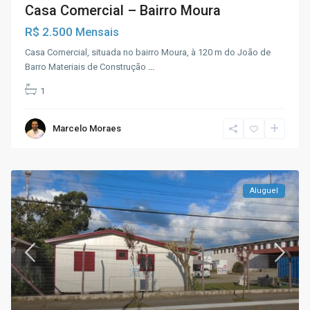
Casa Comercial – Bairro Moura
R$ 2.500
Mensais
Casa Comercial, situada no bairro Moura, à 120 m do João de
Barro Materiais de Construção
...
1
Marcelo Moraes
Aluguel