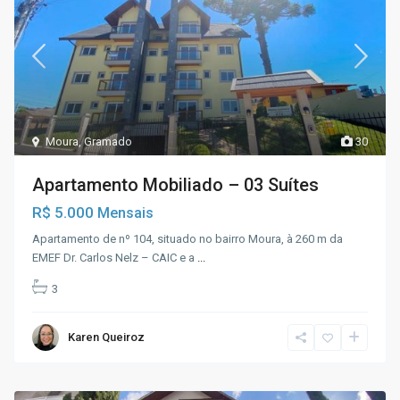
Moura
,
Gramado
30
Apartamento Mobiliado – 03 Suítes
R$ 5.000
Mensais
Apartamento de nº 104, situado no bairro Moura, à 260 m da
EMEF Dr. Carlos Nelz – CAIC e a
...
3
Karen Queiroz