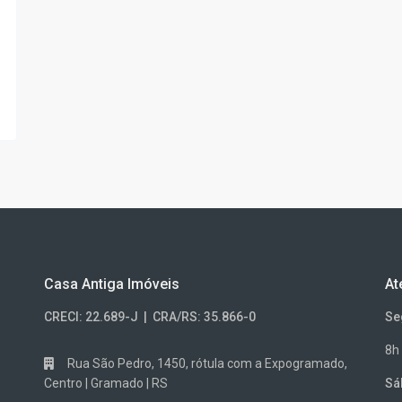
Casa Antiga Imóveis
At
CRECI: 22.689-J | CRA/RS: 35.866-0
Se
8h
Rua São Pedro, 1450, rótula com a Expogramado,
Centro | Gramado | RS
Sá