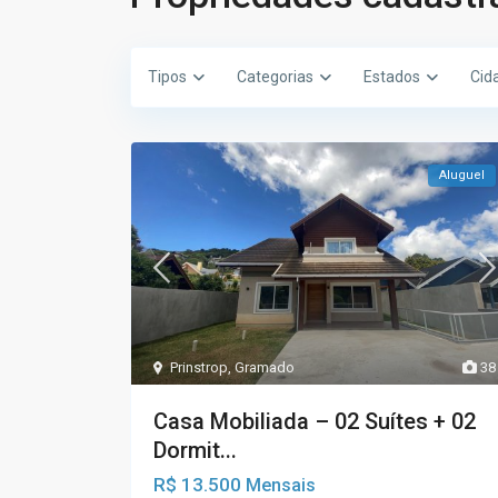
Tipos
Categorias
Estados
Cid
Aluguel
Prinstrop
,
Gramado
38
Casa Mobiliada – 02 Suítes + 02
Dormit...
R$ 13.500
Mensais