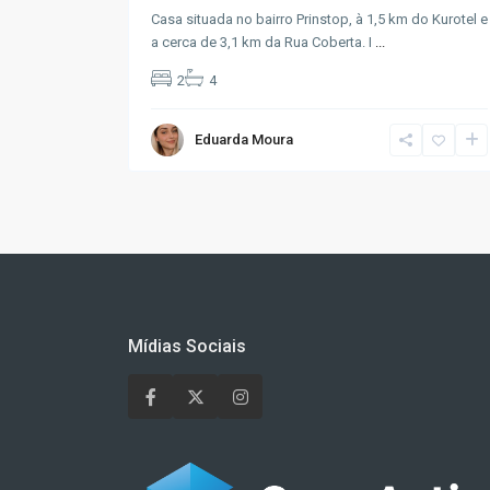
Casa situada no bairro Prinstop, à 1,5 km do Kurotel e
a cerca de 3,1 km da Rua Coberta. I
...
2
4
Eduarda Moura
Mídias Sociais