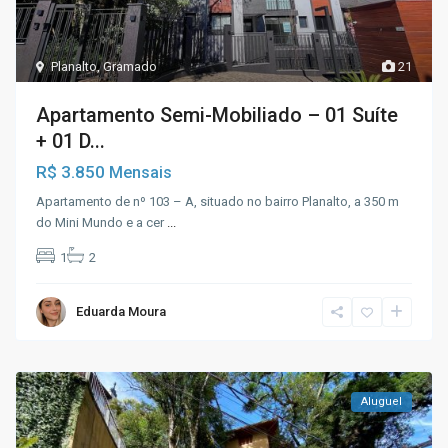
Planalto
,
Gramado
21
Apartamento Semi-Mobiliado – 01 Suíte
+ 01 D...
R$ 3.850
Mensais
Apartamento de nº 103 – A, situado no bairro Planalto, a 350 m
do Mini Mundo e a cer
...
1
2
Eduarda Moura
Aluguel