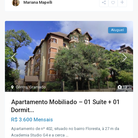
Mariana Mapelli
Aluguel
Centro
,
Gramado
13
Apartamento Mobiliado – 01 Suíte + 01
Dormit...
R$ 3.600
Mensais
Apartamento de nº 402, situado no bairro Floresta, à 27 m da
Academia Studio G4 e a cerca
...