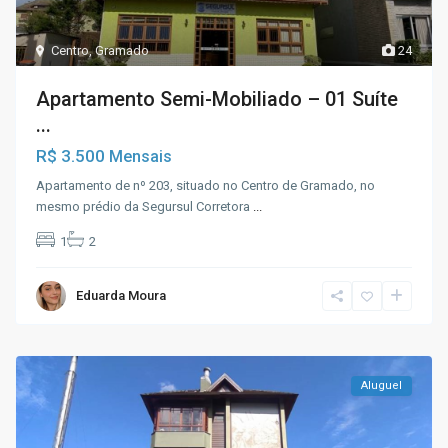
Centro
,
Gramado
24
Apartamento Semi-Mobiliado – 01 Suíte
...
R$ 3.500
Mensais
Apartamento de nº 203, situado no Centro de Gramado, no
mesmo prédio da Segursul Corretora
...
1
2
Eduarda Moura
Aluguel