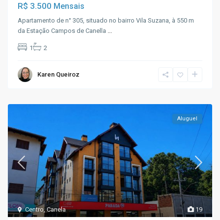
R$ 3.500
Mensais
Apartamento de n° 305, situado no bairro Vila Suzana, à 550 m
da Estação Campos de Canella
...
1
2
Karen Queiroz
Aluguel
Centro
,
Canela
19