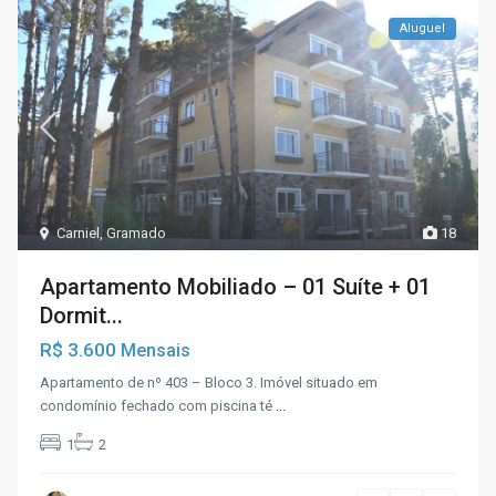
Aluguel
Carniel
,
Gramado
18
Apartamento Mobiliado – 01 Suíte + 01
Dormit...
R$ 3.600
Mensais
Apartamento de nº 403 – Bloco 3. Imóvel situado em
condomínio fechado com piscina té
...
1
2