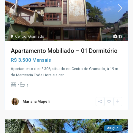
Centro
,
Gramado
13
Apartamento Mobiliado – 01 Dormitório
R$ 3.500
Mensais
Apartamento de nº 306, situado no Centro de Gramado, à 19 m
da Mercearia Toda Hora e a cer
...
1
1
Mariana Mapelli
Aluguel