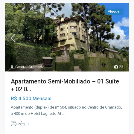
Aluguel
Centro
,
Gramado
23
Apartamento Semi-Mobiliado – 01 Suíte
+ 02 D...
R$ 4.500
Mensais
Apartamento (duplex) de nº 504, situado no Centro de Gramado,
à 400 m do Hotel Laghetto Al
...
2
3