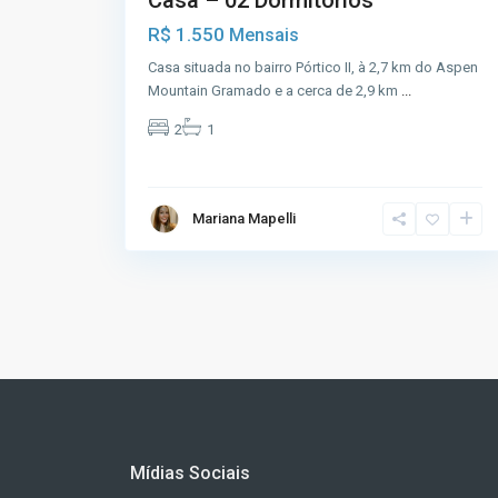
Casa – 02 Dormitórios
R$ 1.550
Mensais
Casa situada no bairro Pórtico II, à 2,7 km do Aspen
Mountain Gramado e a cerca de 2,9 km
...
2
1
Mariana Mapelli
Mídias Sociais