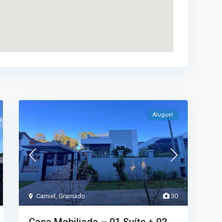
Aluguel
Carniel
,
Gramado
30