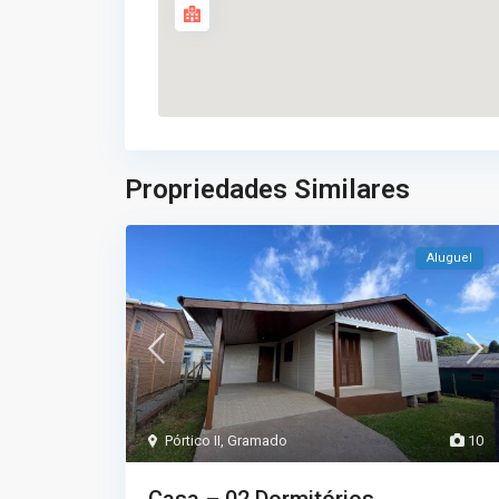
Propriedades Similares
Aluguel
Pórtico II
,
Gramado
10