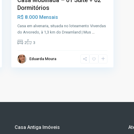
Casa Mobiliada – 01 Suíte + 02
Dormitórios
R$ 8.000
Mensais
Casa em alvenaria, situada no loteamento Vivendas
do Arvoredo, à 1,3 km do Dreamland | Mus
...
2
3
Eduarda Moura
Casa Antiga Imóveis
At